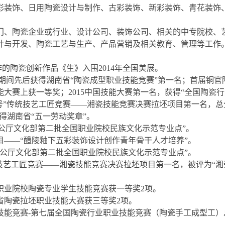
彩装饰、日用陶瓷设计与制作、古彩装饰、新彩装饰、青花装饰
门、陶瓷企业或行业、设计公司、装饰公司、相关的中专院校、
计与开发、陶瓷工艺与生产、产品营销及相关教育、管理等工作
作的陶瓷创新作品《生》入围2014年全国美展。
校期间先后获得湖南省“陶瓷成型职业技能竞赛”第一名；首届铜官
大赛上获一等奖；2015中国技能大赛第一名，获得“全国陶瓷行
字号”传统技艺工匠竞赛——湘瓷技能竞赛决赛拉坯项目第一名，总
得湖南省“五一劳动奖章”。
办公厅文化部第二批全国职业院校民族文化示范专业点”。
项目——“醴陵釉下五彩装饰设计创作青年骨干人才培养”。
部办公厅文化部第二批全国职业院校民族文化示范专业点”。
统技艺工匠竞赛——湘瓷技能竞赛决赛拉坯项目第一名，被评为“湘
国职业院校陶瓷专业学生技能竞赛获一等奖2项。
南省陶瓷拉坯职业技能大赛获三等奖2项。
职业技能竞赛-第七届全国陶瓷行业职业技能竞赛（陶瓷手工成型工）