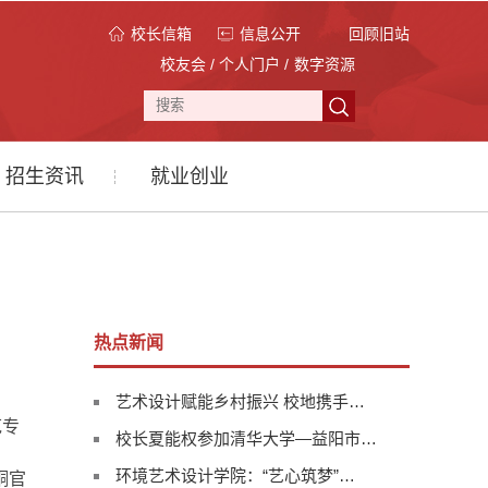
校长信箱
信息公开
回顾旧站
校友会
/
个人门户
/
数字资源
招生资讯
就业创业
热点新闻
艺术设计赋能乡村振兴 校地携手…
范专
校长夏能权参加清华大学—益阳市…
环境艺术设计学院：“艺心筑梦”…
铜官