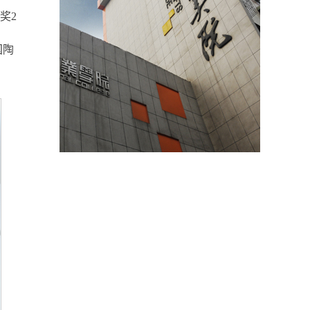
奖2
国陶