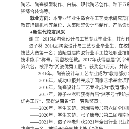
陶艺、陶瓷模型制作、白描、现代陶艺创作、釉下五
瓷综合装饰等。
就业方向：
本专业毕业生适合在工艺美术研究部
教育培训机构等单位，从事陶瓷设计与制作、产品设
●新生代校友风采
谢 宜 2015届陶瓷设计与工艺专业毕业生，其创
谭子林 2014届陶瓷设计与工艺专业毕业生，在
技艺大赛第一名；醴陵首届陶瓷行业手工拉坯职业技能
技术能手”称号，现留校任教。2017年获得首届“湘
第六名，被评为“湘瓷优秀工匠”，获奖金1万元，并获
——2016年，陶瓷设计与工艺专业成为“教育部
——2016年，成功申报并完成了国家艺术基金
——2016年，陶瓷设计与工艺专业成为“教育
——2017年，谭子林老师获得首届“湘字号”传
优秀工匠”，获得湖南省“五一劳动奖章”。
——2020年，学生文楚、刘瑞雪参加第六届全
——2020年，学生文楚、张子康参加第二届湖
——2021年，谭子林老师获2021年全国行业
决赛第一名，被授予“全国技术能手”称号。