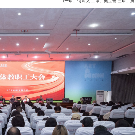
（一审：何帅文 二审：吴宝善 三审：黄