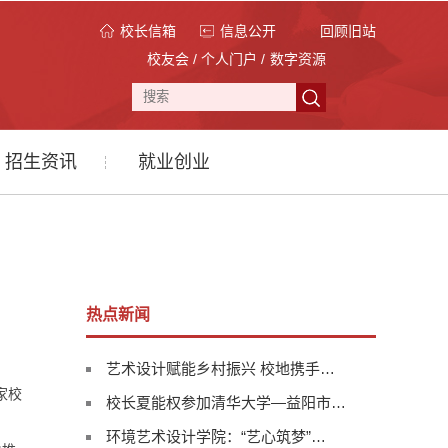
校长信箱
信息公开
回顾旧站
校友会
/
个人门户
/
数字资源
招生资讯
就业创业
热点新闻
艺术设计赋能乡村振兴 校地携手…
家校
校长夏能权参加清华大学—益阳市…
环境艺术设计学院：“艺心筑梦”…