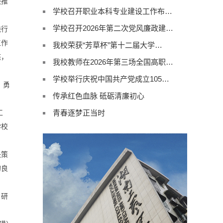
快推
学校召开职业本科专业建设工作布…
学校召开2026年第二次党风廉政建…
践行
工作
我校荣获“芳草杯”第十二届大学…
态，
我校教师在2026年第三场全国高职…
学校举行庆祝中国共产党成立105…
、勇
传承红色血脉 砥砺清廉初心
工
青春逐梦正当时
学校
决策
的良
，研