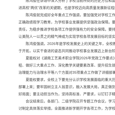
陈鸿俊在讲话中深入分析了学校当前所处的历史方位和面临
进高校“两优”改革的关键期，也是学校迈向高质量发展新征
陈鸿俊就完成好全年重点工作强调，要加强党对学校工
正确政绩观学习教育，为学校事业发展提供坚强政治保障。
责任，为稳步推进学校各项工作提供强有力的安全保障。要
让美院人一以贯之的精气神成为实现学校各项发展目标的坚
陈鸿俊强调，2026年是学校发展史上的关键之年，全
于开拓，以实干奋进的姿态共同推动学校事业发展迈上新台
夏能权对《湖南工艺美术职业学院2026年党政工作要
程、做好三大重点工作、深化教学关键要素改革、提升招生
治理能力与治理水平等八个方面对35项重点工作做了详细部
夏能权要求，全校上下要充分认识学校发展面临的重大
部署上来；要牢固树立主人翁意识，融入发展大局，真正做
好局面；要主动担当作为，坚持高标准、严要求，以钉钉子
会议结束后，各部门、二级学院召开专题工作会议，学
讨制定具体落实举措，全面推进新学期开学各项工作，为学