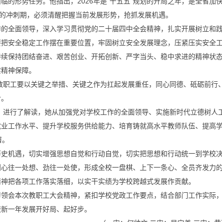
的形势任务。他指出，2026年是“十五五”规划的开局之年，是全省加
程的冲刺期，必须清醒把握当前发展形势，抢抓发展机遇。
作的全面领导，深入学习贯彻党的二十届四中全会精神，扎实开展树立和
要把安全稳定工作摆在重要位置，牢固树立安全发展理念，压紧压实安全
持续保持团结奋进、艰苦创业、开拓创新、严字当头、稳中求进的精神状
实精神保障。
校教职工要以关键之举措、关键之作为扛起发展重任，同心同德、砥砺前行
阶。
点》进行了解读，她从加强党对学校工作的全面领导、实施新时代立德树人
就业工作水平、提升学校服务供给能力、培育铸就高水平教师队伍、提高
署。
历史机遇，切实增强思想自觉和行动自觉，切实把思想和行动统一到学校
到心往一处想、劲往一处使，形成全校一盘棋、上下一条心、全员齐发力
精神把各项工作落实落细，以实干实绩为学校跨越式发展作贡献。
习领会本次教职工大会精神，紧扣学校党政工作要点，结合部门工作实际
校新一年发展开好局、起好步。