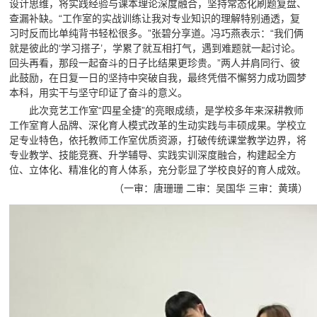
设计思维，将实践经验与课本理论深度融合，坚持常态化刷题复盘、
查漏补缺。“工作室的实战训练让我对专业知识的理解特别通透，复
习时反而比单纯背书轻松很多。”张碧分享道。冯巧燕表示：“我们俩
就是彼此的‘学习搭子’，学累了就互相打气，遇到难题就一起讨论。
回头再看，那段一起奋斗的日子比结果更珍贵。”两人并肩同行、彼
此鼓励，在日复一日的坚持中突破自我，最终凭借不懈努力成功圆梦
本科，用实干与坚守印证了奋斗的意义。
此次竞艺工作室“四星全捷”的亮眼成绩，是学校多年来深耕教师
工作室育人品牌、深化育人模式改革的生动实践与丰硕成果。学校立
足专业特色，依托教师工作室优质资源，打破传统课堂教学边界，将
专业教学、技能竞赛、升学辅导、实践实训深度融合，构建起全方
位、立体化、精准化的育人体系，充分彰显了学校良好的育人成效。
（一审：唐珊珊 二审：吴国华 三审：黄璜）