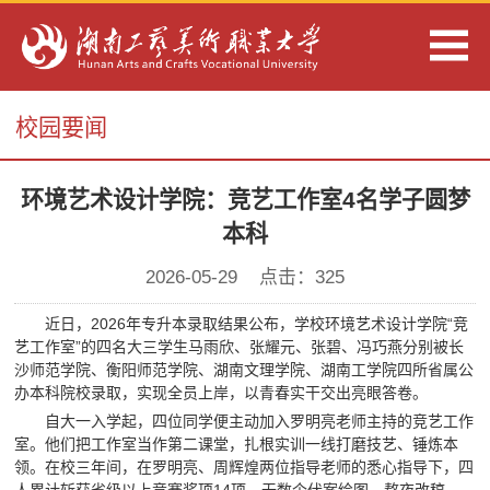
校园要闻
环境艺术设计学院：竞艺工作室4名学子圆梦
本科
2026-05-29 点击：
325
近日，2026年专升本录取结果公布，学校环境艺术设计学院“竞
艺工作室”的四名大三学生马雨欣、张耀元、张碧、冯巧燕分别被长
沙师范学院、衡阳师范学院、湖南文理学院、湖南工学院四所省属公
办本科院校录取，实现全员上岸，以青春实干交出亮眼答卷。
自大一入学起，四位同学便主动加入罗明亮老师主持的竞艺工作
室。他们把工作室当作第二课堂，扎根实训一线打磨技艺、锤炼本
领。在校三年间，在罗明亮、周辉煌两位指导老师的悉心指导下，四
人累计斩获省级以上竞赛奖项14项。无数个伏案绘图、熬夜改稿、