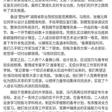
反复实训的日夜，最终汇聚成扎实的专业功底，为他们的升学之路筑
牢了坚实根基。
备战“楚怡杯”湖南省职业院校技能竞赛期间，马雨欣、张耀元两
位同学从设计主题精准构思、手绘草图反复打磨，到模型渲染调试优
化、整体空间布局迭代，再到细节创意雕琢完善——作品的每一处细
节、每一个环节都历经数十次推敲修改。凭借扎实过硬的专业功底和
新颖独特的设计理念，二人成功斩获环境艺术设计赛项一等奖，顺利
拿下专升本免试资格，以硬核实力直通本科院校。“备赛那段时间，
我们几乎把工作室当成了第二个宿舍。但每次看到方案一点点变好，
就觉得一切付出都值得。”马雨欣回忆道。
获奖之后，二人将个人备赛心得、设计技法、应试技巧与备考经
验系统梳理，整理成专属学习“速查笔记”，无偿分享给工作室的学弟
学妹。“笔记里每一个知识点都是从实战中摔打出来的，我们希望这
份‘踩坑经验’能帮大家少走弯路。”张耀元说。他们把个人竞赛荣誉转
化为团队共享的学习资源，以榜样力量带动集体共同进步，实现了个
人成长与团队共进的双向赋能。
相较于竞赛免试的升学路径，张碧、冯巧燕两位同学锚定专升本
目标，走出了一条持之以恒的实干升学之路。在备考阶段，二人结合
自身学习短板与学科特点，制定科学细致的备考计划，有序推进全方
位复习。她们充分活用工作室实训、竞赛中锤炼出的实操能力与专业