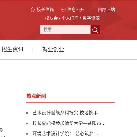
校长信箱
信息公开
回顾旧站
校友会
/
个人门户
/
数字资源
招生资讯
就业创业
热点新闻
艺术设计赋能乡村振兴 校地携手…
校长夏能权参加清华大学—益阳市…
协
环境艺术设计学院：“艺心筑梦”…