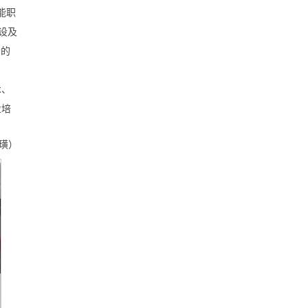
能职
设及
贵的
术、
业培
璜）