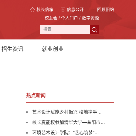
校长信箱
信息公开
回顾旧站
校友会
/
个人门户
/
数字资源
招生资讯
就业创业
热点新闻
艺术设计赋能乡村振兴 校地携手…
校长夏能权参加清华大学—益阳市…
环境艺术设计学院：“艺心筑梦”…