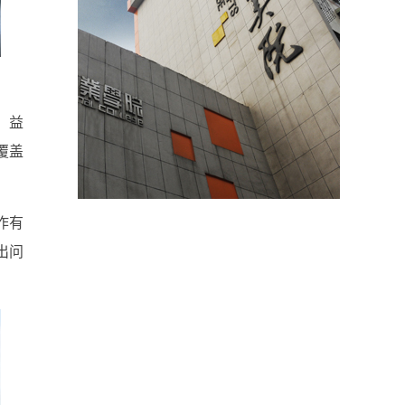
、益
覆盖
作有
出问