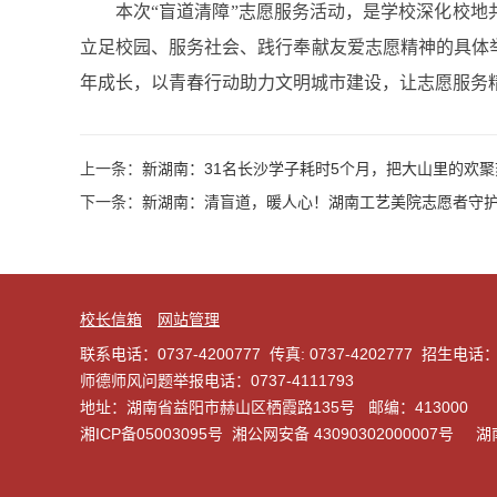
本次“盲道清障”志愿服务活动，是学校深化校
立足校园、服务社会、践行奉献友爱志愿精神的具体
年成长，以青春行动助力文明城市建设，让志愿服务
上一条：
新湖南：31名长沙学子耗时5个月，把大山里的欢聚刻
下一条：
新湖南：清盲道，暖人心！湖南工艺美院志愿者守
校长信箱
网站管理
联系电话：0737-4200777 传真: 0737-4202777 招生电话：
师德师风问题举报电话：0737-4111793
地址：湖南省益阳市赫山区栖霞路135号 邮编：413000
湘ICP备05003095号
湘公网安备 43090302000007号
湖南