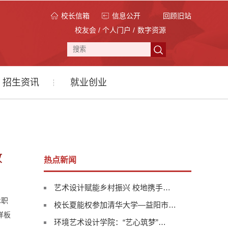
校长信箱
信息公开
回顾旧站
校友会
/
个人门户
/
数字资源
招生资讯
就业创业
收
热点新闻
艺术设计赋能乡村振兴 校地携手…
术职
校长夏能权参加清华大学—益阳市…
样板
环境艺术设计学院：“艺心筑梦”…