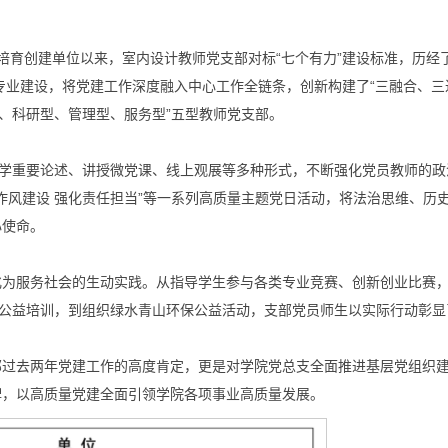
部”培育创建单位以来，室内设计教师党支部对标“七个有力”建设标准，历经
领专业建设，将党建工作深度融入中心工作全链条，创新构建了“三融合、三
型、科研型、管理型、服务型”五型教师党支部。
领学重要论述、讲授微党课、线上观展等多种形式，不断强化党员教师的政
强作风建设 强化责任担当”等一系列高质量主题党日活动，将法治思维、历
心使命。
化为服务社会的生动实践。从指导学生参与各类专业竞赛、创新创业比赛
染公益培训，到组织绿水青山环保公益活动，支部党员师生以实际行动彰显
部过去两年党建工作的高度肯定，更是对学院党总支全面推进基层党组织
牌，以高质量党建全面引领学院各项事业高质量发展。