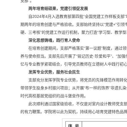
支部”。
两年培育结硕果，党建引领促发展
自2024年4月入选教育部第四批“全国党建工作样板支
期两年的培育创建与严格验收。支部始终坚持以“党建+”引
硬、三考核”的党建工作运行机制，聚力打造“学习型、教学
深化思想铸魂，践行育人使命
在培育创建期间，支部严格落实“第一议题”制度，通过
养与使命担当。支部先后开展了“铭记历史·珍爱和平”、“加
忆与专业教学紧密结合，引导党员教师在立德树人中践行初
发挥专业优势，服务社会民生
支部充分发挥学院专业优势，将党员的先锋模范作用转
带领学生投身乡村振兴项目；从开展“布一样的饰界”非遗扎
时代高校基层党组织的战斗堡垒作用。
此次顺利通过国家级验收，不仅是对室内设计教师党支
的有力鞭策。学院将以此为契机，持续用心培育党建特色品