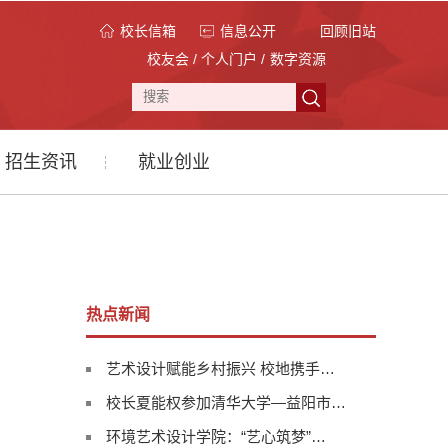
校长信箱
信息公开
回顾旧站
校友会
/
个人门户
/
数字资源
招生资讯
就业创业
热点新闻
艺术设计赋能乡村振兴 校地携手…
校长夏能权参加清华大学—益阳市…
环境艺术设计学院：“艺心筑梦”…