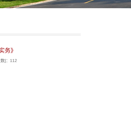
实务》
次数]：
112