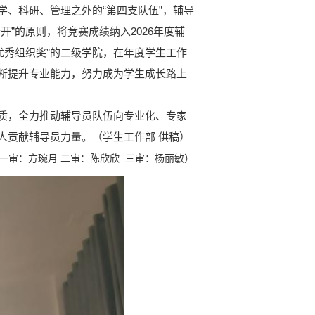
、科研、管理之外的“第四支队伍”，辅导
”的原则，将竞赛成绩纳入2026年度辅
优秀组织奖”的二级学院，在年度学生工作
断提升专业能力，努力成为学生成长路上
质，全力推动辅导员队伍向专业化、专家
人贡献辅导员力量。（学生工作部 供稿）
一审：方琬月 二审：陈欣欣 三审：杨丽敏）