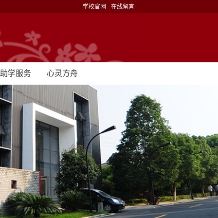
学校官网
在线留言
助学服务
心灵方舟