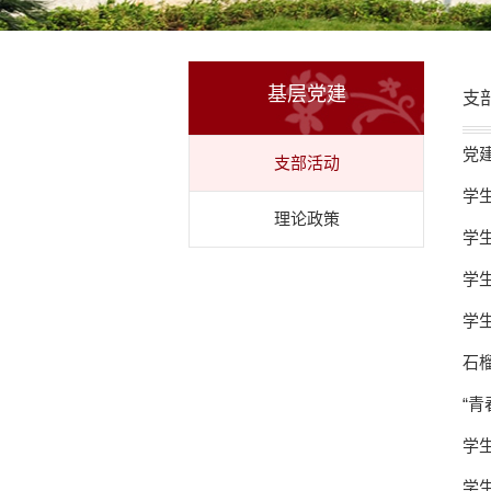
基层党建
支
党
支部活动
学
理论政策
学
学
学
石
“
学
学