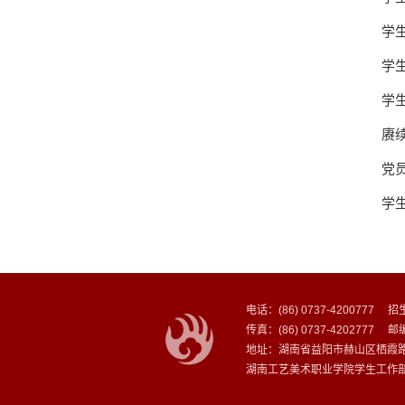
学
学
学
赓
党员
学
电话：(86) 0737-4200777 招生
传真：(86) 0737-4202777 邮
地址：湖南省益阳市赫山区栖霞路13
湖南工艺美术职业学院学生工作部 版