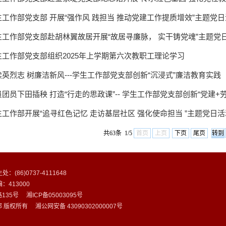
生工作部党支部 开展“强作风 践担当 推动党建工作提质增效”主题党
生工作部党支部赴胡林翼故居开展“故居寻廉脉， 实干铸党魂”主题党
生工作部党支部组织2025年上学期第六次教职工理论学习
续英烈志 树廉洁新风---学生工作部党支部创新“沉浸式”廉洁教育实践
团员下田插秧 打造“行走的思政课”-- 学生工作部党支部创新“党建+劳动
生工作部开展“追寻红色记忆 走访基层社区 强化使命担当 ”主题党日活
共63条 1/5
首页
上页
下页
尾页
处：(86)0737-4111648
编：413000
5号 湘ICP备05003095号
权所有 湘公网安备 43090302000007号