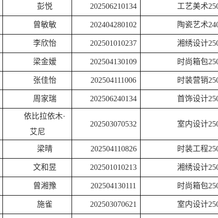
彭悦
202506210134
工艺美术
25
曾敏敏
202404280102
陶瓷艺术
24
李欣怡
202501010237
湘绣设计
25
梁金嫒
202504130109
时尚箱包
25
张佳怡
202504111006
时装营销
25
周家瑞
202506240134
首饰设计
25
依比拉依木
·
202503070532
室内设计
25
艾尼
梁晴
202504110826
时装工程
25
文和昱
202501010213
湘绣设计
25
曾湘豫
202504130111
时尚箱包
25
施雀
202503070621
室内设计
25