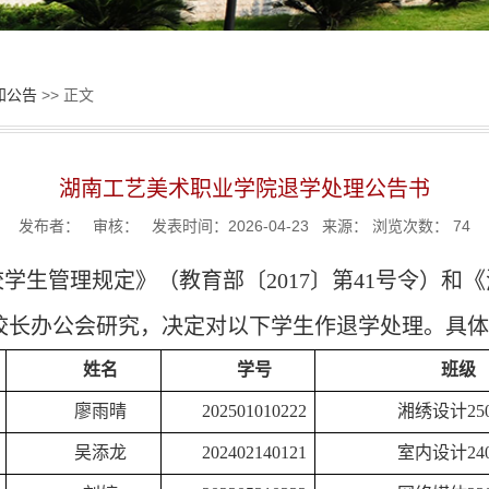
知公告
>> 正文
湖南工艺美术职业学院退学处理公告书
发布者： 审核： 发表时间：2026-04-23 来源： 浏览次数：
74
《
校学生管理规定》（教育部〔
2017
〕第
41
号令）和
校长办公会研究，决定对以下学生作退学处理。具体
姓名
学号
班级
廖雨晴
202501010222
湘绣设计
25
吴添龙
202402140121
室内设计
24