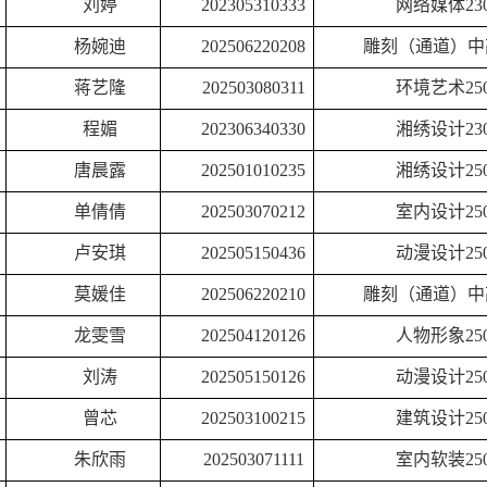
刘婷
202305310333
网络媒体
23
杨婉迪
202506220208
雕刻（通道）中
蒋艺隆
202503080311
环境艺术
25
程媚
202306340330
湘绣设计
23
唐晨露
202501010235
湘绣设计
25
单倩倩
202503070212
室内设计
25
卢安琪
202505150436
动漫设计
25
莫媛佳
202506220210
雕刻（通道）中
龙雯雪
202504120126
人物形象
25
刘涛
202505150126
动漫设计
25
曾芯
202503100215
建筑设计
25
朱欣雨
202503071111
室内软装
25