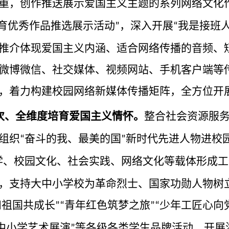
重，创作推送展示爱国主义主题的系列网络文化
育优秀作品推选展示活动
，深入开展
我是接班
”
“
推介体现爱国主义内涵、适合网络传播的音频、
微博微信、社交媒体、视频网站、手机客户端等
，着力构建校园网络新媒体传播矩阵，全方位开
次、全维度培育爱国主义情怀。
整合社会资源服
组织
奋斗的我、最美的国
新时代先进人物进校
“
”
学、校园文化、社会实践、网络文化等载体形成工
，支持大中小学校为革命烈士、国家功勋人物树
和祖国共成长
青年红色筑梦之旅
少年工匠心向
”“
”“
中小学艺术展演
等各级各类学生品牌活动。开展
”