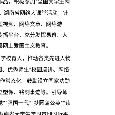
作品，积极参加
全国大学生网
“
人
湖南省网络大课堂活动，针
”
短视频、网络文章、网络游
传播平台，充分发挥易班、大
展网上爱国主义教育。
务学校育人，推动各类先进人物
园、优秀师生
校园巡讲、网络
“
作常态化。鼓励设立国家功勋
立塑像、铭刻事迹等。引导师
党
强国一代
梦圆蒲公英
读
”“
”“
”“
湖南省大学生学习贯彻习近平