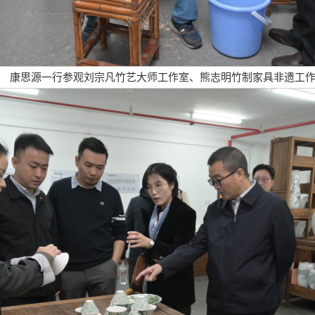
康思源一行参观刘宗凡竹艺大师工作室、熊志明竹制家具非遗工