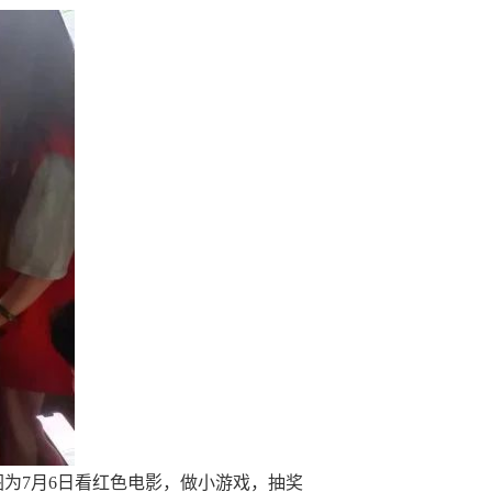
图为
7
月
6
日看红色电影，做小游戏，抽奖