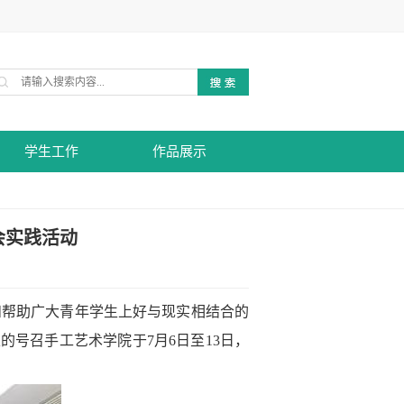
学生工作
作品展示
会实践活动
和帮助广大青年学生上好与现实相结合的
家的号召手工艺术学院于
7
月
6
日至
13
日，