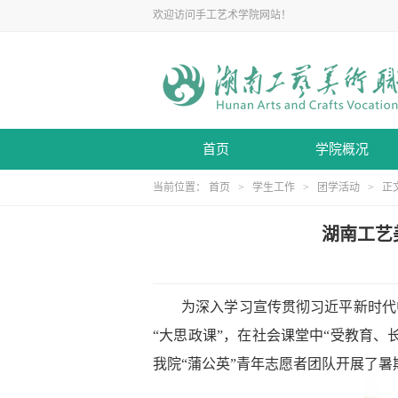
欢迎访问手工艺术学院网站！
首页
学院概况
当前位置：
首页
>
学生工作
>
团学活动
> 正
湖南工艺
为深入学习宣传贯彻习近平新时代
“
大思政课
”
，在社会课堂中
“
受教育、
我院
“
蒲公英
”
青年志愿者团队开展了暑