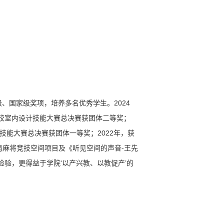
》
、国家级奖项，培养多名优秀学生。2024
校室内设计技能大赛总决赛获团体二等奖；
计技能大赛总决赛获团体一等奖；2022年，获
局麻将竞技空间项目及《听见空间的声音-王先
验，更得益于学院‘以产兴教、以教促产’的