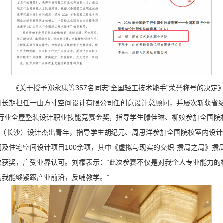
《关于授予郑永康等357名同志“全国轻工技术能手”荣誉称号的决定
长期担任一山方寸空间设计有限公司任创意设计总顾问，并屡次斩获省级
具行业全屋整装设计职业技能竞赛金奖，指导学生滕佳琳、柳姣参加全国院
 40中国（长沙）设计杰出青年，指导学生胡纪元、周思洋参加全国院校室内设
及住宅空间设计项目100余项，其中《虚拟与现实的交织-攒局之局》攒
获奖，广受业界认可。刘檬表示：“此次参赛不仅是对我个人专业能力的检
我能够紧跟产业前沿，反哺教学。”