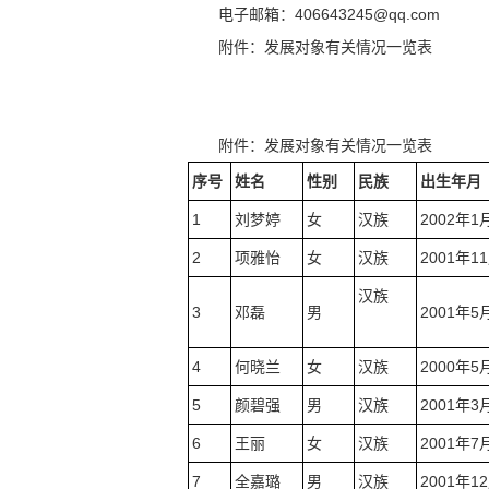
电子邮箱：406643245@qq.com
附件：发展对象有关情况一览表
附件：发展对象有关情况一览表
序号
姓名
性别
民族
出生年月
1
刘梦婷
女
汉族
2002年1
2
项雅怡
女
汉族
2001年1
汉族
3
邓磊
男
2001年5
4
何晓兰
女
汉族
2000年5
5
颜碧强
男
汉族
2001年3
6
王丽
女
汉族
2001年7
7
全嘉璐
男
汉族
2001年1