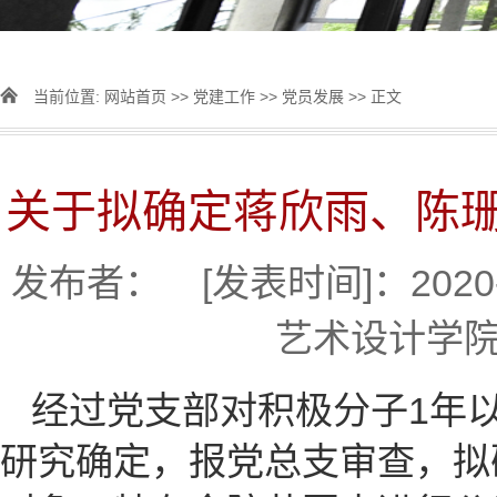
当前位置:
网站首页
>>
党建工作
>>
党员发展
>> 正文
关于拟确定蒋欣雨、陈珊
发布者： [发表时间]：2020
艺术设计学院
经过党支部对积极分子1年
研究确定，报党总支审查，拟