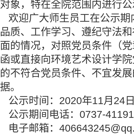
对象，特在全院范围内进行公
欢迎广大师生员工在公示期
品质、工作学习、遵纪守法和
面的情况，对照党员条件（党
函或直接向环境艺术设计学院
的不符合党员条件、不宜发展
据。
公示时间：2020年11月24日
公示期间电话：0737-41191
电子邮箱：406643245@qq.