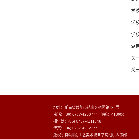
学
学
学
湖
关
关
地址：湖南省益阳市赫山区栖霞路135号
电话：(86) 0737-4200777 邮编：413000
招生处：(86) 0737-4111648
传真：(86) 0737-4202777
版权所有©湖南工艺美术职业学院组织人事部