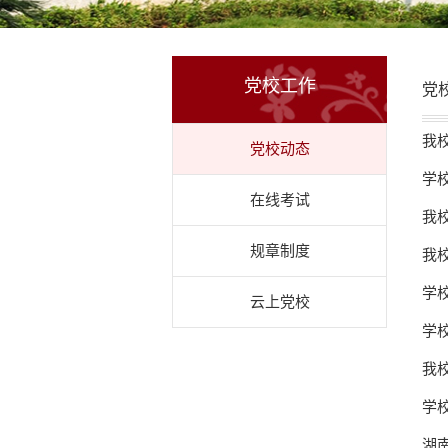
党校工作
党
我
党校动态
学
在线考试
我
规章制度
我
学
云上党校
学
我
学
湖