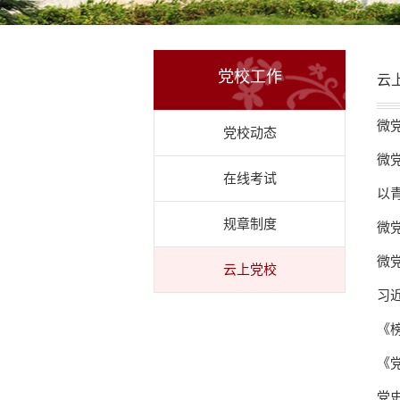
党校工作
云
微
党校动态
微
在线考试
以
规章制度
微
微
云上党校
习
《
《
党