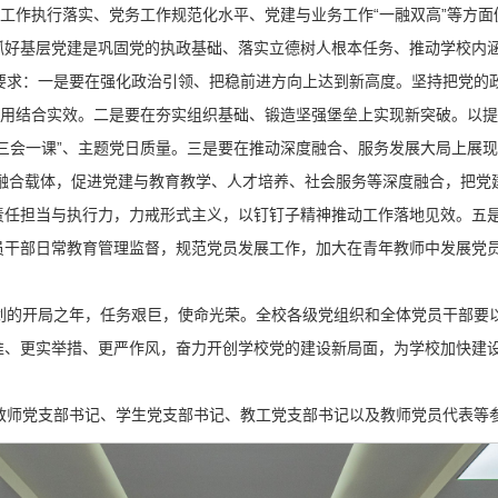
、工作执行落实、党务工作规范化水平、党建与业务工作“一融双高”等方
抓好基层党建是巩固党的执政基础、落实立德树人根本任务、推动学校内
要求：一是要在强化政治引领、把稳前进方向上达到新高度。坚持把党的
学用结合实效。二是要在夯实组织基础、锻造坚强堡垒上实现新突破。以
三会一课”、主题党日质量。三是要在推动深度融合、服务发展大局上展
新融合载体，促进党建与教育教学、人才培养、社会服务等深度融合，把
责任担当与执行力，力戒形式主义，以钉钉子精神推动工作落地见效。五
员干部日常教育管理监督，规范党员发展工作，加大在青年教师中发展党
”规划的开局之年，任务艰巨，使命光荣。全校各级党组织和全体党员干部
准、更实举措、更严作风，奋力开创学校党的建设新局面，为学校加快建
教师党支部书记、学生党支部书记、教工党支部书记以及教师党员代表等