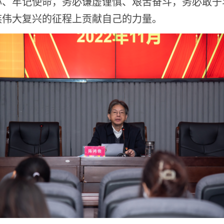
心、牢记使命，务必谦虚谨慎、艰苦奋斗，务必敢于
族伟大复兴的征程上贡献自己的力量。