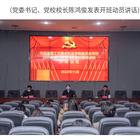
（
党委书记
、
党校校长
陈鸿俊
发表开班动员讲话