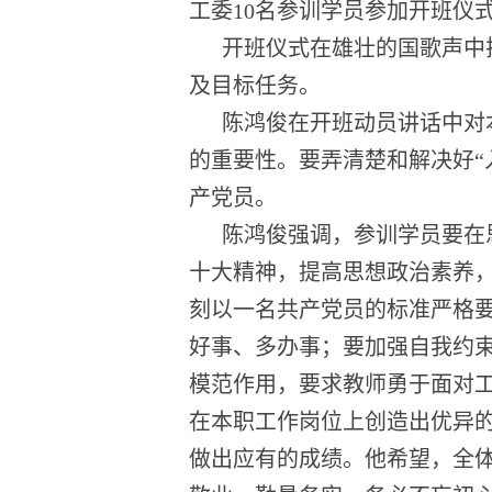
工委10
名参训学员参加开班仪
开班仪式在雄壮的国歌声中
及目标任务。
陈鸿俊
在开班动员讲话中对
的重要性。
要弄清楚和解决好
产党员
。
陈鸿俊
强调，参训学员要
在
十大
精神，提高思想政治素养
刻以一名共产党员的标准严格
好事、多办事；要加强自我约
模范作用，要求教师勇于面对
在本职工作岗位上创造出优异
做出应有的成绩。
他希望，全